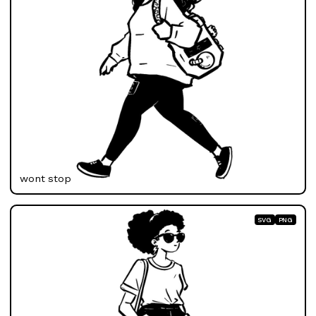
wont stop
SVG
PNG