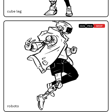
cube leg
SVG
PNG
SHOP
roboto