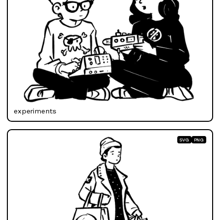
experiments
SVG
PNG