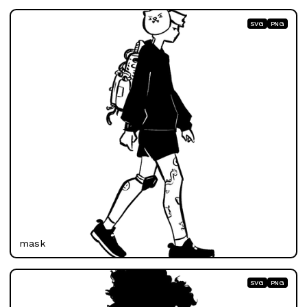
SVG
PNG
mask
SVG
PNG