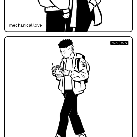
mechanical love
SVG
PNG