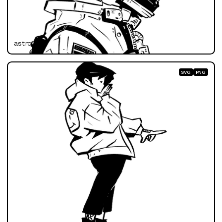
astro
SVG
PNG