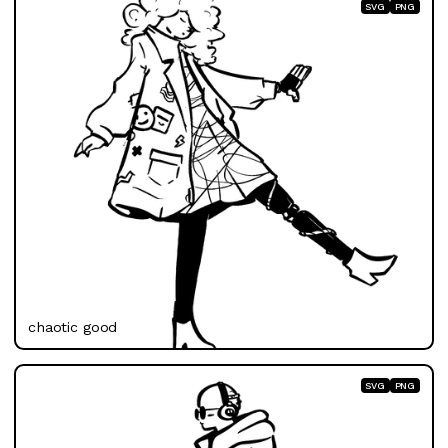
SVG
PNG
chaotic good
SVG
PNG