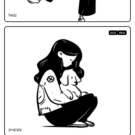
feliz
SVG
PNG
puppy