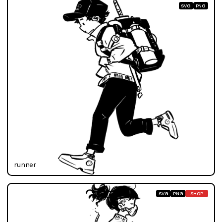
SVG
PNG
runner
SVG
PNG
SHOP