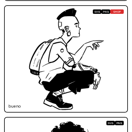
SVG
PNG
SHOP
bueno
SVG
PNG