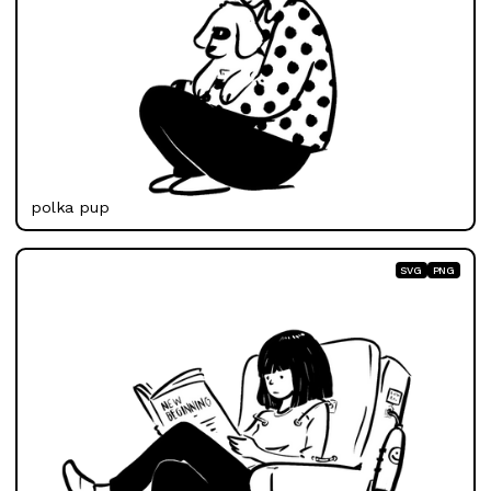
polka pup
SVG
PNG