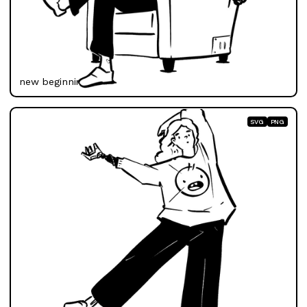
new beginnings
SVG
PNG