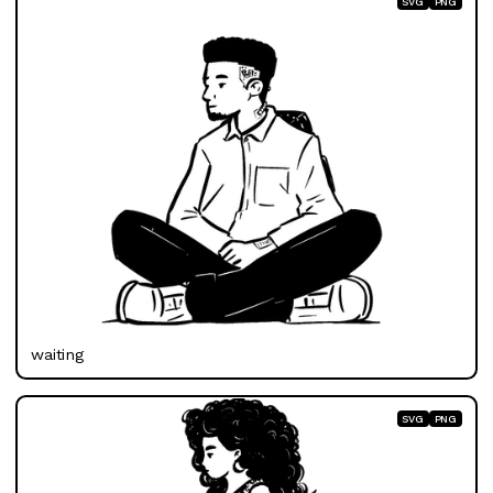
SVG
PNG
waiting
SVG
PNG