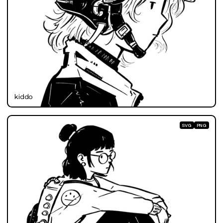
kiddo
SVG
PNG