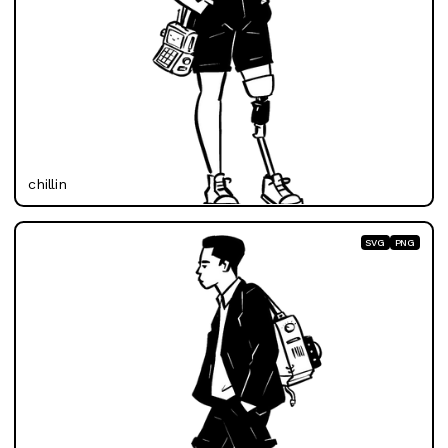
chillin
SVG
PNG