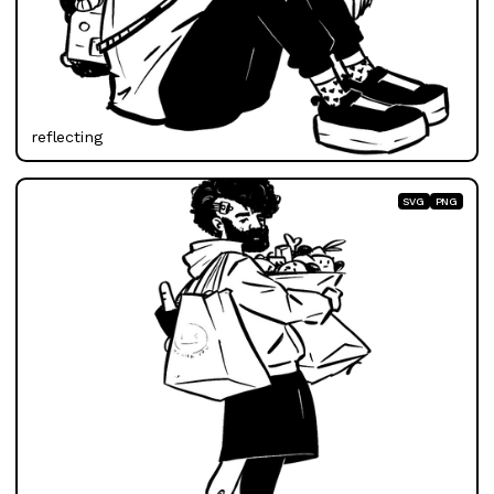
reflecting
SVG
PNG