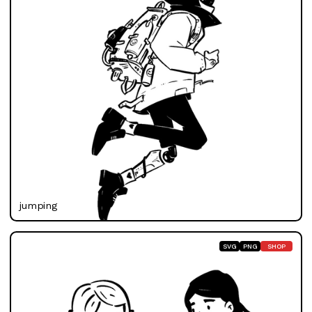
jumping
SVG
PNG
SHOP