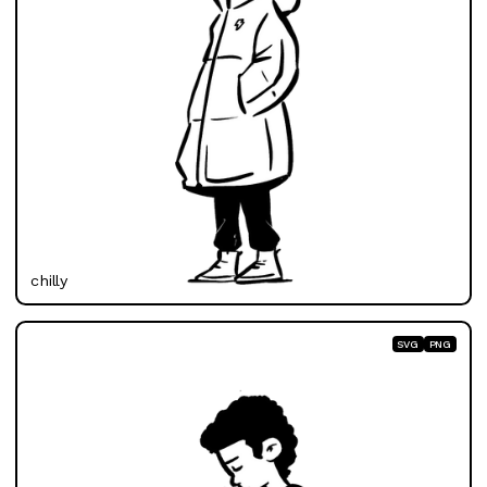
chilly
SVG
PNG