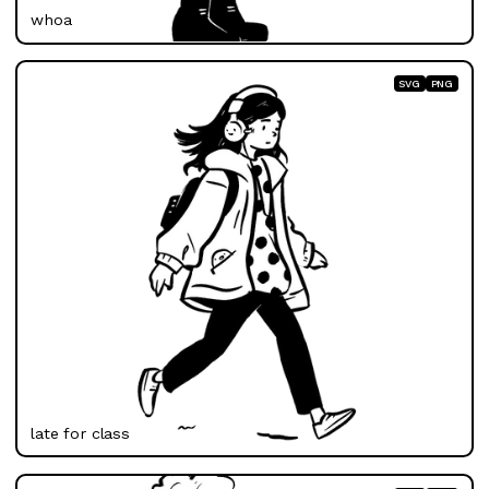
whoa
SVG
PNG
late for class