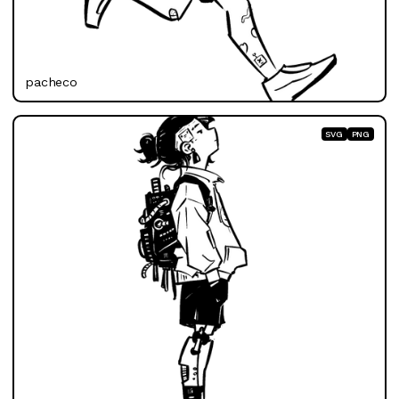
pacheco
SVG
PNG