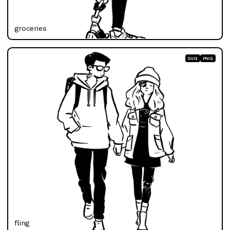
groceries
SVG
PNG
fling