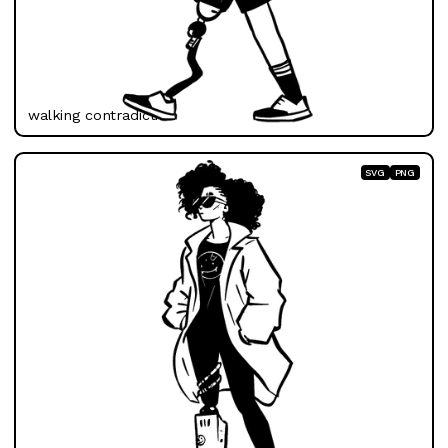
walking contradiction
SVG
PNG