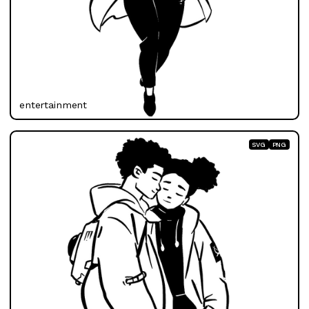
entertainment
SVG
PNG