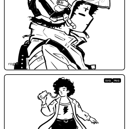
rogue
SVG
PNG