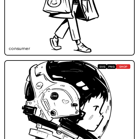
consumer
SVG
PNG
SHOP