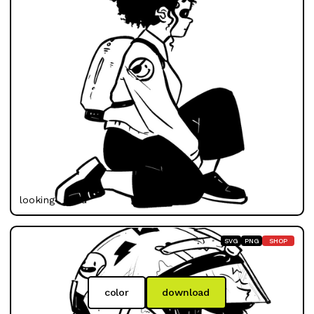
looking ahead
SVG
PNG
SHOP
color
download