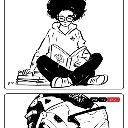
growth
SVG
PNG
SHOP