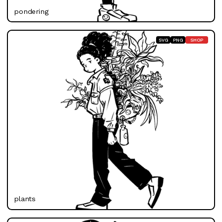
pondering
SVG
PNG
SHOP
plants