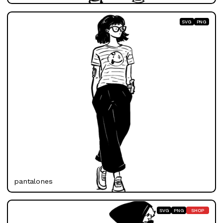
SVG
PNG
pantalones
SVG
PNG
SHOP